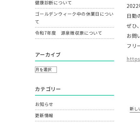
健康診断について
202
ゴールデンウィーク中の休業日につい
日勤
て
ぜひ
令和7年度 源泉徴収票について
お問
フリ
アーカイブ
https
カテゴリー
お知らせ
新し
更新情報