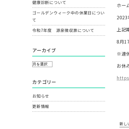
健康診断について
ホー
ゴールデンウィーク中の休業日につい
202
て
上記
令和7年度 源泉徴収票について
8月
アーカイブ
※連
お休
https
カテゴリー
お知らせ
更新情報
新し