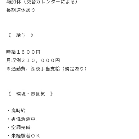
4勤1休（交替カレンダーによる）
長期連休あり
《 給与 》
時給１６００円
月収例２１０，０００円
※通勤費、深夜手当支給（規定あり）
《 環境・雰囲気 》
・高時給
・男性活躍中
・空調完備
・未経験者ＯＫ