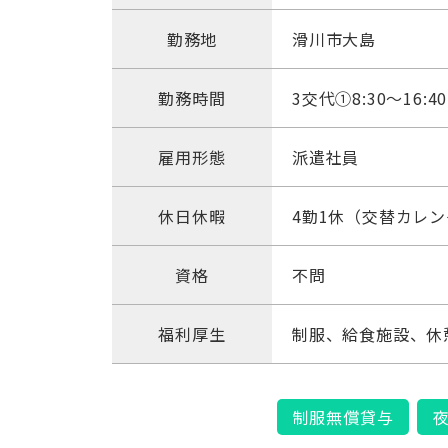
勤務地
滑川市大島
勤務時間
3交代➀8:30～16:40
雇用形態
派遣社員
休日休暇
4勤1休（交替カレ
資格
不問
福利厚生
制服、給食施設、休
制服無償貸与