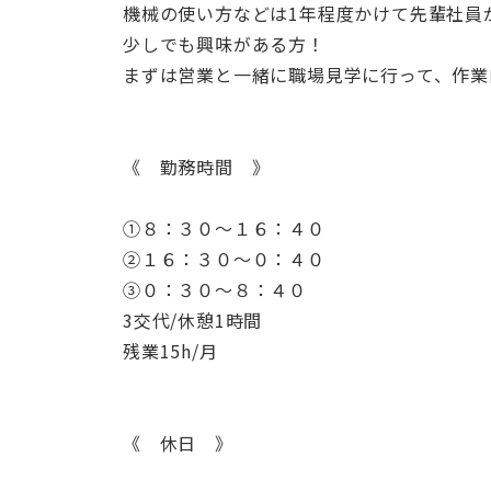
機械の使い方などは1年程度かけて先輩社員
少しでも興味がある方！
まずは営業と一緒に職場見学に行って、作業
《 勤務時間 》
➀８：３０～１６：４０
➁１６：３０～０：４０
➂０：３０～８：４０
3交代/休憩1時間
残業15h/月
《 休日 》