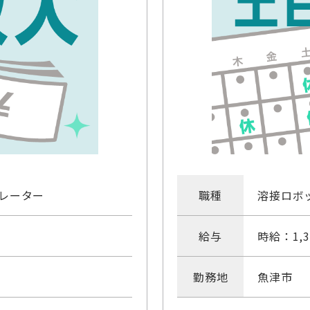
レーター
職種
溶接ロボ
給与
時給：1,3
勤務地
魚津市