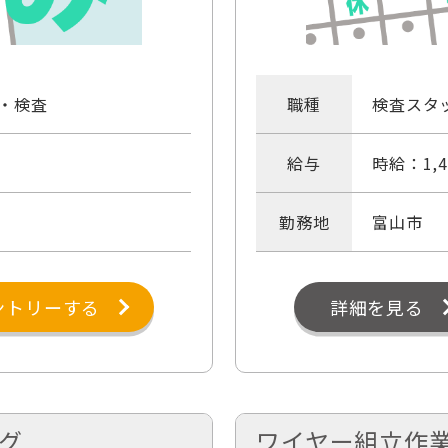
・検査
職種
検査スタ
給与
時給：1,4
勤務地
富山市
ントリーする
詳細を見る
グ
ワイヤー組立作