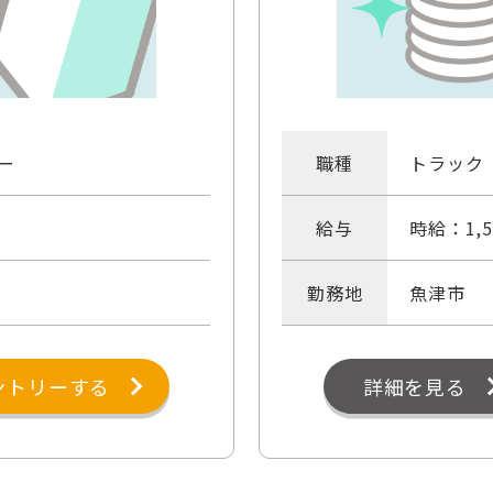
ー
職種
トラック
給与
時給：1,5
勤務地
魚津市
ントリーする
詳細を見る